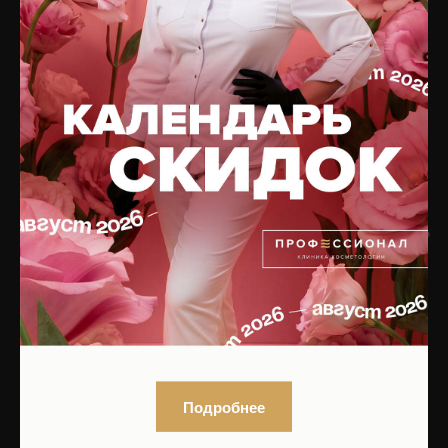
Сочетанные протоколы
Вакансии
Подобрать процедуру
Контакты
Записаться на приём
КОСМЕТИКА
БУДЬТЕ В КУРСЕ ОБ
АКЦИЯХ!
Интернет-магазин
ПОДПИШИТЕСЬ НА
РАССЫЛКУ,
Каталог по брендам
ИЛИ
Оплата и доставка
ПРИСОЕДИНЯЙТЕСЬ
К НАМ В СОЦСЕТЯХ!
Нажимая на кнопку, вы даете
согласие на обработку персональных
данных
и соглашаетесь с
политикой
конфиденциальности
Подробнее