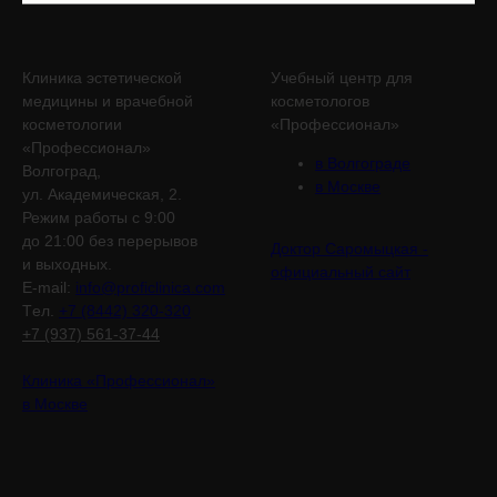
Клиника эстетической
Учебный центр для
медицины и врачебной
косметологов
косметологии
«Профессионал»
«Профессионал»
в Волгограде
Волгоград,
в Москве
ул. Академическая, 2.
Режим работы с 9:00
до 21:00 без перерывов
Доктор Саромыцкая -
и выходных.
официальный сайт
E-mail:
info@proficlinica.com
Tел.
+7 (8442) 320-320
+7 (937) 561-37-44
Клиника «Профессионал»
в Москве