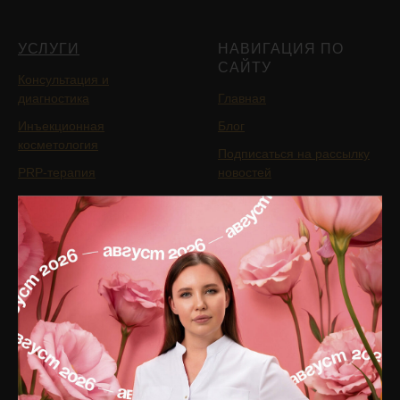
УСЛУГИ
НАВИГАЦИЯ ПО
САЙТУ
Консультация и
диагностика
Главная
Инъекционная
Блог
косметология
Подписаться на рассылку
PRP-терапия
новостей
Аппаратная косметология
Услуги
Лазерная косметология
Цены
Терапевтическая
Отзывы
косметология
Специалисты
Коррекция фигуры
О клинике
Общая терапия
Оборудование
Трихология
Препараты
Неврология
Юридическая информация