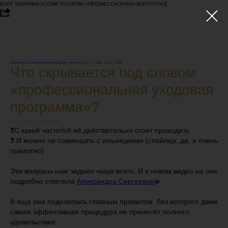
БЛОГ КЛИНИКИ КОСМЕТОЛОГИИ «ПРОФЕССИОНАЛ»-ВОЛГОГРАД
Экспертное мнение
Процедуры
Видео
Что скрывается под словом
«профессиональная уходовая
программа»?
2026-05-28 14:00
❓С какой частотой её действительно стоит проходить
❓ И можно ли совмещать с инъекциями (спойлер: да, и очень
грамотно)
Эти вопросы нам задают чаще всего. И в новом видео на них
подробно ответила
Александра Сергеевна
💫
А ещё она поделилась главным правилом, без которого даже
самая эффективная процедура не принесёт полного
удовольствия.