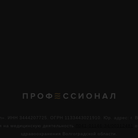
. ИНН 3444207725. ОГРН 1133443021910. Юр. адрес: г. Во
ия на медицинскую деятельность
Л041-01146-34/00312481
о
здравоохранения Волгоградской области.