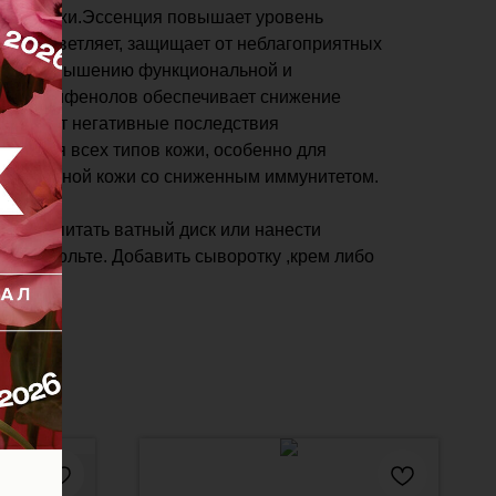
туру кожи.Эссенция повышает уровень
анс, осветляет, защищает от неблагоприятных
вует повышению функциональной и
ция полифенолов обеспечивает снижение
еньшает негативные последствия
ния: Для всех типов кожи, особенно для
е возрастной кожи со сниженным иммунитетом.
ии пропитать ватный диск или нанести
ю и декольте. Добавить сыворотку ,крем либо