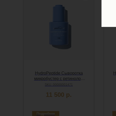
HydroPeptide Сыворотка
H
микробустер с ретинолом
0,25% для обновления и
SKU:
00000001471
сияния кожи, 30 мл
11 500
р.
Подробнее