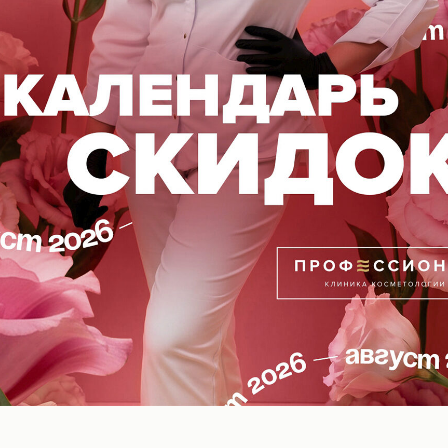
обеспечивают нежную бархатистую текс
увлажненности, восстанавливает ph-бал
факторов окружающей среды, способст
структурной целостности кожи.Комбина
образования свободных радикалов и ум
оксидативного стресса в клетках.Показа
тусклой, пористой жирной кожи, а такж
Применение: После очищения и тонизац
непосредственно с ладоней на лицо, ше
спф-продукт по необходимости.