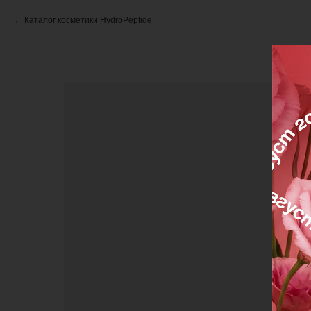
Каталог косметики HydroPeptide