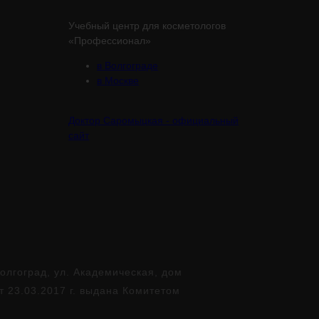
Учебный центр для косметологов
«Профессионал»
в Волгограде
в Москве
Доктор Саромыцкая - официальный
сайт
лгоград, ул. Академическая, дом
т 23.03.2017 г. выдана Комитетом