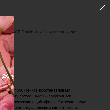
 ESSENCE Пробиотическая эссенция для
л
 пре-и пробиотиков восстанавливает
ует росту патогенных микроорганизов,
ий и поросуживающий эффект.Кокосовая вода
чищающим и поросуживающим свойствами и