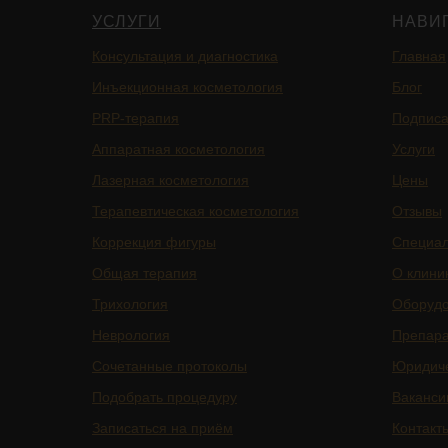
УСЛУГИ
НАВИ
Консультация и диагностика
Главная
Инъекционная косметология
Блог
PRP-терапия
Подписа
Аппаратная косметология
Услуги
Лазерная косметология
Цены
Терапевтическая косметология
Отзывы
Коррекция фигуры
Специа
Общая терапия
О клини
Трихология
Оборуд
Неврология
Препар
Сочетанные протоколы
Юридич
Подобрать процедуру
Ваканси
Записаться на приём
Контакт