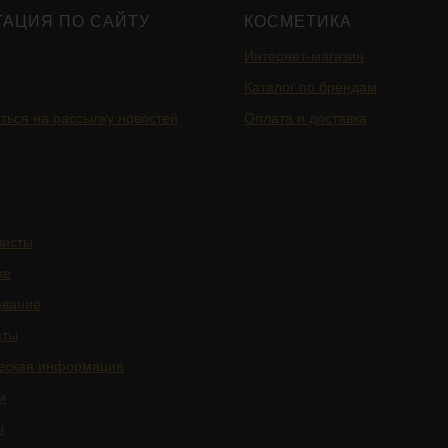
ГАЦИЯ ПО САЙТУ
КОСМЕТИКА
Интернет-магазин
Каталог по брендам
ться на рассылку новостей
Оплата и доставка
листы
ке
ование
аты
еская информация
и
ы