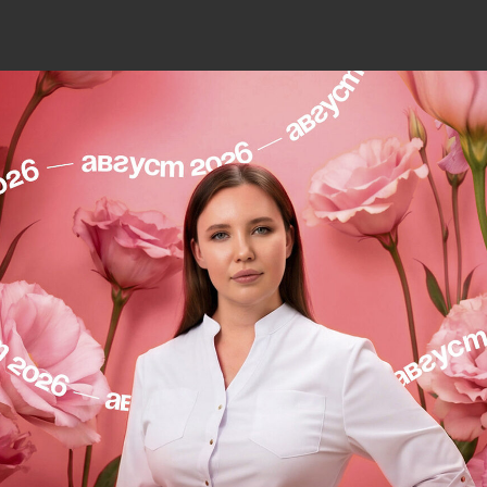
HydroPeptide HYDRAFLORA PROBIOTIC
нормализации микрофлоры кожи, 118 м
HydroPeptide
SKU:
805
6 500
р.
Добавить в корзину
Поросуживающая эссенция с комплексом
нормальную микрофлору кожу, препятств
обеспечивает яркий иммуномодулирующ
и экстракт голубой агавы обладают о