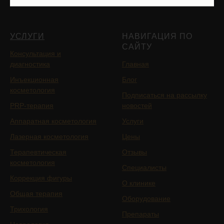
УСЛУГИ
НАВИГАЦИЯ ПО
САЙТУ
Консультация и
диагностика
Главная
Инъекционная
Блог
косметология
Подписаться на рассылку
PRP-терапия
новостей
Аппаратная косметология
Услуги
Лазерная косметология
Цены
Терапевтическая
Отзывы
косметология
Специалисты
Коррекция фигуры
О клинике
Общая терапия
Оборудование
Трихология
Препараты