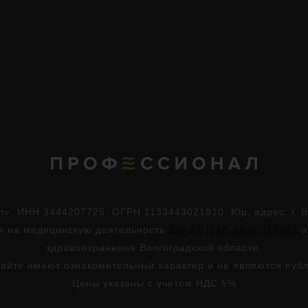
. ИНН 3444207725. ОГРН 1133443021910. Юр. адрес: г. Во
ия на медицинскую деятельность
Л041-01146-34/00312481
о
здравоохранения Волгоградской области.
айте имеют ознакомительный характер и не являются пуб
Цены указаны с учетом НДС 5%