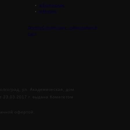
в Волгограде
в Москве
Доктор Саромыцкая - официальный
сайт
лгоград, ул. Академическая, дом
т 23.03.2017 г. выдана Комитетом
личной офертой.