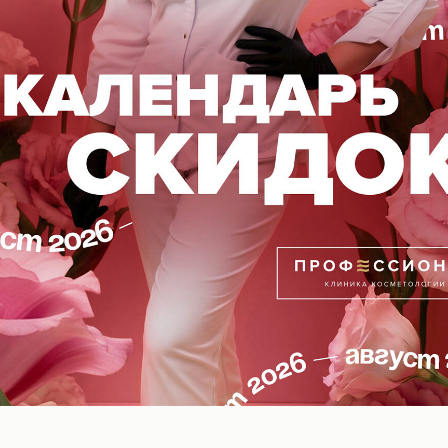
парате Scarlet S
— это инновационная процедура д
е требующая длительного восстановления и при это
зультаты