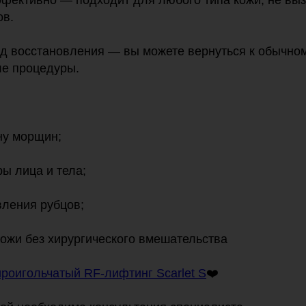
ффективно — подходит для любого типа кожи, не вы
ов.
иод восстановления — вы можете вернуться к обычно
ле процедуры.
ну морщин;
ры лица и тела;
вления рубцов;
кожи без хирургического вмешательства
роигольчатый RF-лифтинг Scarlet S
❤️