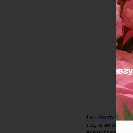
ℹ️
RF-лифтинг на ап
подтяжки кожи, н
впечатляющие ре