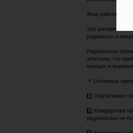
❓Как работает Scar
Это аппарат ново
радиоволн и микр
Радиоволны прони
эластина, что пр
морщин и выравн
📌 Основные пре
1️⃣ Подтягивает о
2️⃣ Комфортная пр
радиоволны не по