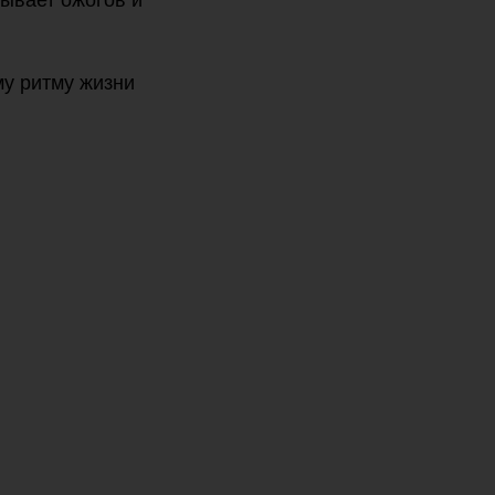
зывает ожогов и
му ритму жизни