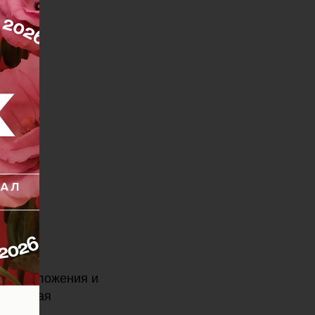
ля омоложения и
м дающая