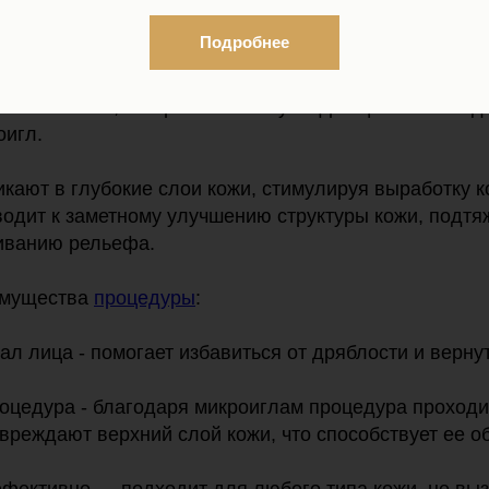
Подробнее
let S?
го поколения, который использует фракционное возд
оигл.
кают в глубокие слои кожи, стимулируя выработку к
иводит к заметному улучшению структуры кожи, подт
иванию рельефа.
имущества
процедуры
:
вал лица - помогает избавиться от дряблости и верну
оцедура - благодаря микроиглам процедура проходит
вреждают верхний слой кожи, что способствует ее 