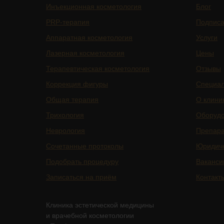
Инъекционная косметология
Блог
PRP-терапия
Подписа
Аппаратная косметология
Услуги
Лазерная косметология
Цены
Терапевтическая косметология
Отзывы
Коррекция фигуры
Специа
Общая терапия
О клини
Трихология
Оборуд
Неврология
Препар
Сочетанные протоколы
Юридич
Подобрать процедуру
Ваканси
Записаться на приём
Контакт
Клиника эстетической медицины
и врачебной косметологии