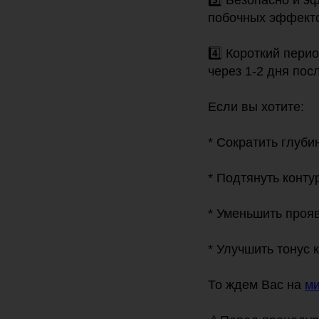
3️⃣ Безопасно и э
побочных эффект
4️⃣ Короткий пер
через 1-2 дня пос
Если вы хотите:
* Сократить глуби
* Подтянуть конту
* Уменьшить проя
* Улучшить тонус 
То ждем Вас на
ми