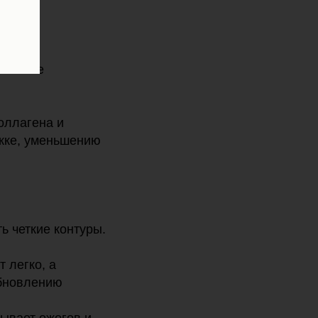
ействие
оллагена и
яжке, уменьшению
ть четкие контуры.
 легко, а
обновлению