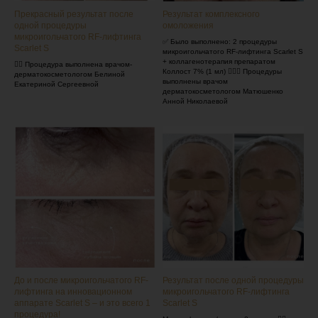
Прекрасный результат после
Результат комплексного
одной процедуры
омоложения
микроигольчатого RF-лифтинга
✅ Было выполнено: 2 процедуры
Scarlet S
микроигольчатого RF-лифтинга Scarlet S
+ коллагенотерапия препаратом
👩‍⚕️ Процедура выполнена врачом-
Коллост 7% (1 мл) 👩🏼‍⚕️ Процедуры
дерматокосметологом Белиной
выполнены врачом
Екатериной Сергеевной
дерматокосметологом Матюшенко
Анной Николаевой
До и после микроигольчатого RF-
Результат после одной процедуры
лифтинга на инновационном
микроигольчатого RF-лифтинга
аппарате Scarlet S – и это всего 1
Scarlet S
процедура!