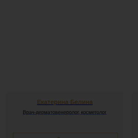
Екатерина Белина
Врач-дерматовенеролог, косметолог