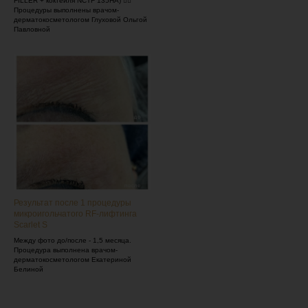
FILLER + коктейля NCTF 135HA) 👩‍⚕️
Процедуры выполнены врачом-
дерматокосметологом Глуховой Ольгой
Павловной
Результат после 1 процедуры
микроигольчатого RF-лифтинга
Scarlet S
Между фото до/после - 1,5 месяца.
Процедура выполнена врачом-
дерматокосметологом Екатериной
Белиной