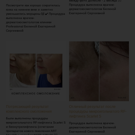
Между фото до/после - 2 месяца 👩‍⚕️
Процедура выполнена врачом-
Посмотрите как хорошо сократилась
дерматокосметологом Белиной
кожа на нижнем веке и заметно
Екатериной Сергеевной
уменьшились морщины 🙌 ✔️ Процедура
выполнена врачом-
дерматокосметологом клиники
Professional Белиной Екатериной
Сергеевной
Потрясающий результат
Отличный результат после
комплексного омоложения
процедуры микроигольчатого RF-
лифтинга Scarlet S
Были выполнены процедуры
микроигольчатого RF-лифтинга Scarlet S
Процедура выполнена врачом-
и бионутрилифтинга (сочетание
дерматокосметологом Белиной
препаратов нового поколения ART
Екатериной Сергеевной