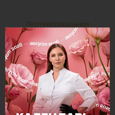
Противопоказания
онкологические заболевания
эпилепсия
хронические заболевания в стадии
обострения
повреждения кожи в области
предполагаемого воздействия
беременность и период грудного
вскармливания
острые инфекционные заболевания (в том
числе, грипп, ОРЗ, герпес)