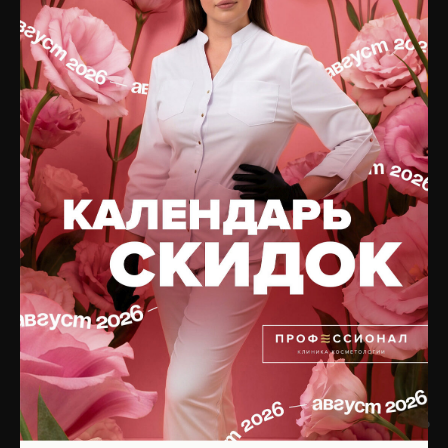
Терапевтическая
Отзывы
косметология
Специалисты
Коррекция фигуры
О клинике
Общая терапия
Оборудование
Трихология
Препараты
Неврология
Юридическая информация
Сочетанные протоколы
Вакансии
Подобрать процедуру
Контакты
Записаться на приём
КОСМЕТИКА
БУДЬТЕ В КУРСЕ ОБ
АКЦИЯХ!
Интернет-магазин
ПОДПИШИТЕСЬ НА
РАССЫЛКУ,
Каталог по брендам
ИЛИ
Оплата и доставка
ПРИСОЕДИНЯЙТЕСЬ
К НАМ В СОЦСЕТЯХ!