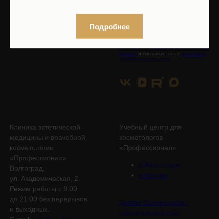
Подробнее
Нажимая на кнопку, вы даете
согласие на обработку персональных
данных
и соглашаетесь с
политикой
конфиденциальности
Клиника эстетической
Учебный центр для
медицины и врачебной
косметологов
косметологии
«Профессионал»
«Профессионал»
в Волгограде
Волгоград,
в Москве
ул. Академическая, 2.
Режим работы с 9:00
до 21:00 без перерывов
Доктор Саромыцкая -
и выходных.
официальный сайт