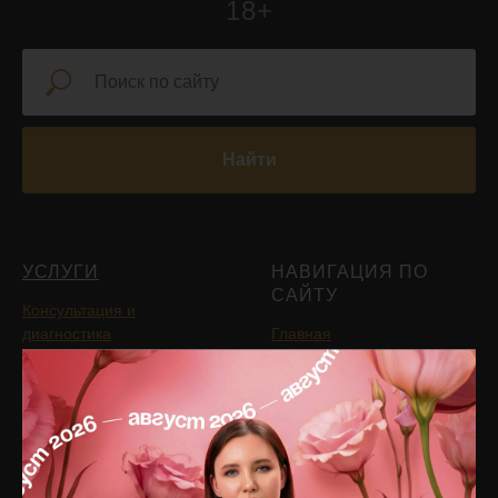
18+
Найти
УСЛУГИ
НАВИГАЦИЯ ПО
САЙТУ
Консультация и
диагностика
Главная
Инъекционная
Блог
косметология
Подписаться на рассылку
PRP-терапия
новостей
Аппаратная косметология
Услуги
Лазерная косметология
Цены