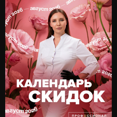
УСЛУГИ
НАВИГАЦИЯ ПО
САЙТУ
Консультация и
диагностика
Главная
Инъекционная
Блог
косметология
Подписаться на рассылку
PRP-терапия
новостей
Аппаратная косметология
Услуги
Лазерная косметология
Цены
Терапевтическая
Отзывы
косметология
Специалисты
Коррекция фигуры
О клинике
Общая терапия
Оборудование
Трихология
Препараты
Неврология
Юридическая информация
Сочетанные протоколы
Вакансии
Подобрать процедуру