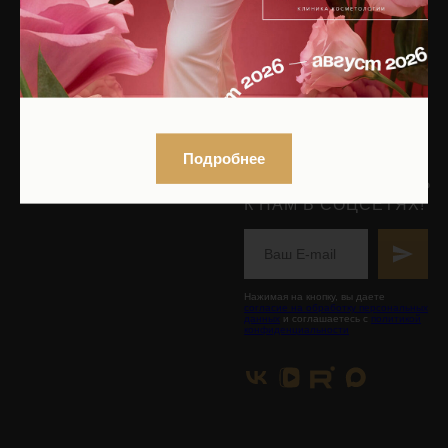
Контакты
Записаться на приём
КОСМЕТИКА
БУДЬТЕ В КУРСЕ ОБ
АКЦИЯХ!
Интернет-магазин
ПОДПИШИТЕСЬ НА
РАССЫЛКУ,
Каталог по брендам
Подробнее
ИЛИ
Оплата и доставка
ПРИСОЕДИНЯЙТЕСЬ
К НАМ В СОЦСЕТЯХ!
Нажимая на кнопку, вы даете
согласие на обработку персональных
данных
и соглашаетесь с
политикой
конфиденциальности