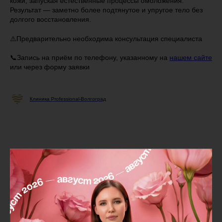
кожи, запуская естественные процессы омоложения.
Результат — заметно более подтянутое и упругое тело без
долгого восстановления.
⚠️Предварительно необходима консультация специалиста
📞Запись на приём по телефону, указанному на
нашем сайте
или через форму заявки
Клиника Professional-Волгоград