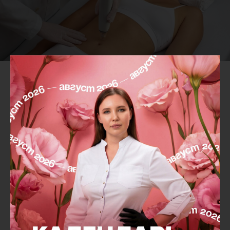
Столь гибкие настройки позволяют проводить
процедуру быстрее, с минимальной
травматизацией, без повреждения эпидермиса
и меньшим количеством проходов манипулы,
так как есть возможность одномоментного
воздействия сразу на двух уровнях мягких
тканей с равномерным распределением
радиочастотной энергии.