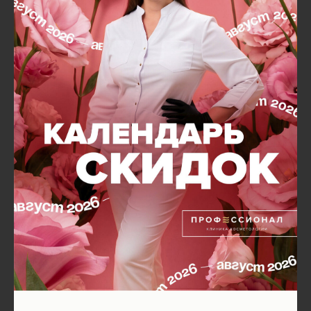
🎄 Радуем 20% скидой на любимую многими процедуру
микроигольчатого RF-лифтинга Scarlet S
на область лицо +
шея + декольте