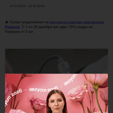
🎄 Супер-предложение на
контурную пластику препаратом
Radiesse
. С 1 по 20 декабря вас ждет 15% скидка на
Radiesse от 3 мл