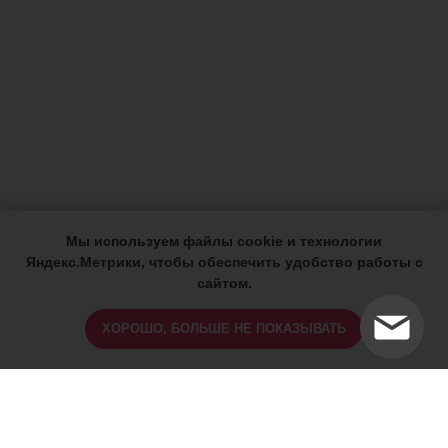
Мы используем файлы cookie и технологии
Яндекс.Метрики, чтобы обеспечить удобство работы с
сайтом.
ХОРОШО, БОЛЬШЕ НЕ ПОКАЗЫВАТЬ
ИМЕЮТСЯ ПРОТИВОПОКАЗАНИЯ,
ПРОКОНСУЛЬТИРУЙТЕСЬ СО