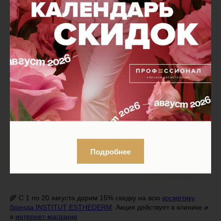
Подробнее
🌾 С 1 по 20 августа дарим 15% скидку на всю
косметику
бренда INSTITUT ESTHEDERM
. Акция действует в клинике и
в
интернет-магазине