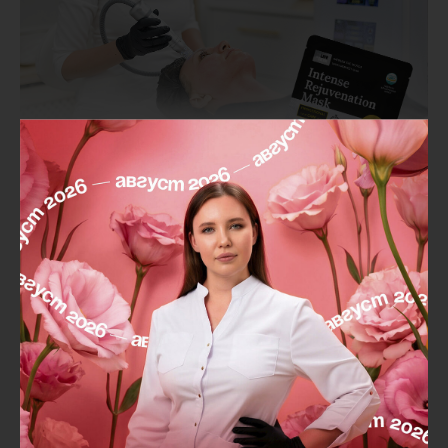
🌾
3D-ремоделирование и улучшение качества кожи!
Весь август будет действовать 20% скидка на
микроигольчатый RF-лифтинг Scarlet S
на область лицо +
шея + декольте. Плюс в подарок дарим
маску
proLIFEandSKIN