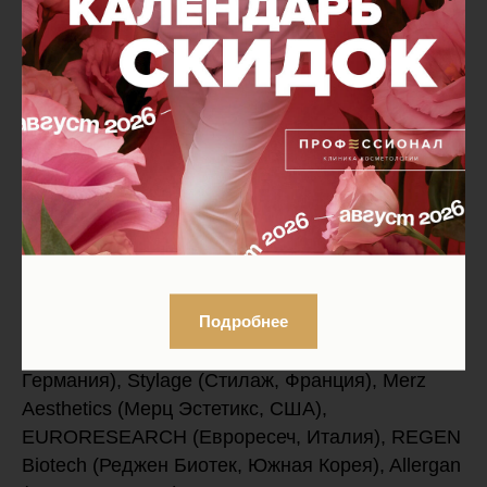
возрастных изменений кожи
рук
В центре косметологии PROFESSIONAL Москва
омоложение рук выполняют современными
зарубежными препаратами нового поколения от
ведущих медицинских концернов России и
зарубежья.
Подробнее
Их спектр довольно широк - Belotero (Белотеро,
Германия), Stylage (Стилаж, Франция), Merz
Aesthetics (Мерц Эстетикс, США),
EURORESEARCH (Евроресеч, Италия), REGEN
Biotech (Реджен Биотек, Южная Корея), Allergan