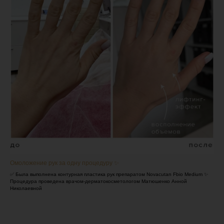
Омоложение рук за одну процедуру ✨
✅ Была выполнена контурная пластика рук препаратом Novacutan Fbio Medium ✨
Процедура проведена врачом-дерматокосметологом Матюшенко Анной
Николаевной