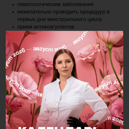
гематологические заболевания
нежелательно проводить процедуру в
первые дни менструального цикла
прием антикоагулянтов
(ацетилсалициловой кислоты и других)
снижение функции щитовидной железы
(гипотиреоз) в стадии суб- или
декомпенсации
сердечно-сосудистые заболевания
Препараты для коррекции