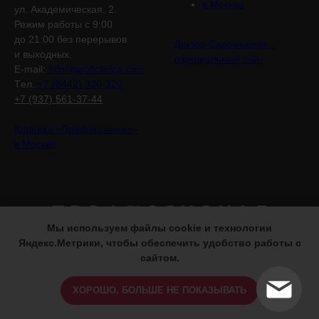
в Москве
ул. Академическая, 2.
Режим работы с 9:00
до 21:00 без перерывов
Доктор Саромыцкая -
и выходных.
официальный сайт
E-mail:
info@proficlinica.com
Tел.
+7 (8442) 320-320
+7 (937) 561-37-44
Клиника «Профессионал»
в Москве
Мы используем файлы cookie и технологии
Яндекс.Метрики, чтобы обеспечить удобство работы с
сайтом.
© 2020-2024 ООО «Профессионал». ИНН
3444207725. ОГРН 1133443021910. Юр. адрес: г.
ХОРОШО, БОЛЬШЕ НЕ ПОКАЗЫВАТЬ
Волгоград, ул. Академическая, дом 2, 3 этаж,
помещение 2. Лицензия на медицинскую