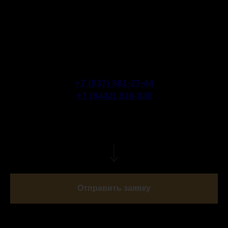
Запишитесь на консультацию врача-
косметолога по телефонам:
+7 (937) 561-37-44
+7 (8442) 320-320
или отправьте заявку и наш администратор
свяжется с вами
Отправить заявку