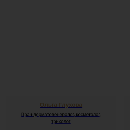
Ольга Глухова
Врач-дерматовенеролог, косметолог,
трихолог