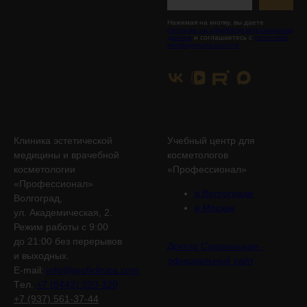
Нажимая на кнопку, вы даете
согласие на обработку персональных
данных
и соглашаетесь с
политикой
конфиденциальности
Клиника эстетической
Учебный центр для
медицины и врачебной
косметологов
косметологии
«Профессионал»
«Профессионал»
в Волгограде
Волгоград,
в Москве
ул. Академическая, 2.
Режим работы с 9:00
до 21:00 без перерывов
Доктор Саромыцкая -
и выходных.
официальный сайт
E-mail:
info@proficlinica.com
Tел.
+7 (8442) 320-320
+7 (937) 561-37-44