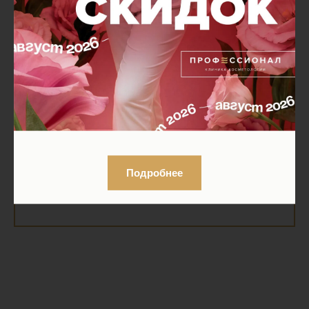
питательных веществ
омолаживает, устраняет морщины
снимает отечность и уменьшает
обвислости
«приподнимает» овал
укрепляет сосуды области лица, шеи
и декольте
уменьшает жировые отложения
нормализует секрецию сальных желез
избавляет от эстетических
Подробнее
недостатков